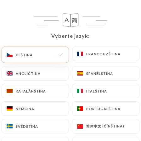
following address: privacy@urecommend.co In this
case, the User must indicate the Personal Data that
they would like
https://larosedefrance.fr
to
correct, update or delete, identifying themselves
precisely with a copy of an identity document
Vyberte jazyk:
Vyberte jazyk:
(identity card or passport). Requests for deletion
of Personal Data will be subject to the obligations
FRANCOUZŠTINA
FRANCOUZŠTINA
ČEŠTINA
ČEŠTINA
imposed on
https://larosedefrance.fr
by law,
particularly in terms of document retention or
ANGLIČTINA
ANGLIČTINA
ŠPANĚLŠTINA
ŠPANĚLŠTINA
archiving.
Finally, Users of
https://larosedefrance.fr
can
KATALÁNŠTINA
KATALÁNŠTINA
ITALŠTINA
ITALŠTINA
file a complaint with the supervisory authorities,
and in particular the CNIL
NĚMČINA
NĚMČINA
PORTUGALŠTINA
PORTUGALŠTINA
(
https://www.cnil.fr/fr/plaintes
).
简体中文 (ČÍNŠTINA)
简体中文 (ČÍNŠTINA)
ŠVÉDŠTINA
ŠVÉDŠTINA
7.4 Non-communication of personal data
https://larosedefrance.fr
refrains from