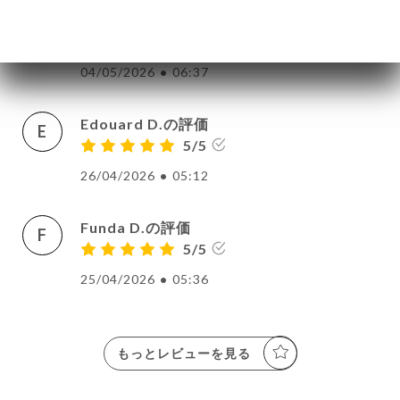
wonderful food, beautiful setting, and kind
staff make it a wonderful visit every time
04/05/2026
•
06:37
Edouard D.の評価
E
5/5
26/04/2026
•
05:12
Funda D.の評価
F
5/5
25/04/2026
•
05:36
もっとレビューを見る