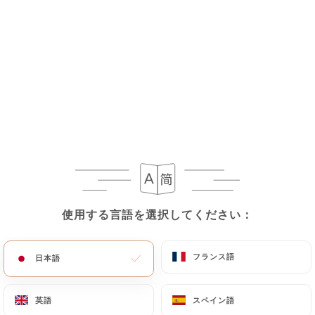
メニュー
JA
/
ホーム
レビュー
レビュー
使用する言語を選択してください：
使用する言語を選択してください：
451 Uniitiのレビュー
フランス語
フランス語
日本語
日本語
4.2 / 5
英語
英語
スペイン語
スペイン語
100%リアル、検証済みレビュー。