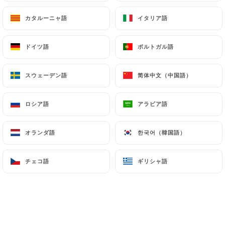
カタルーニャ語
カタルーニャ語
イタリア語
イタリア語
test t.の評価
T
ドイツ語
ドイツ語
ポルトガル語
ポルトガル語
5/5
Superbe terrasse, service aux petits
スウェーデン語
スウェーデン語
简体中文（中国語）
简体中文（中国語）
oignons
30/06/2026
•
01:25
ロシア語
ロシア語
アラビア語
アラビア語
Graziella M.の評価
G
オランダ語
オランダ語
한국어（韓国語）
한국어（韓国語）
4/5
Terrasse sur la place au top! Service
チェコ語
チェコ語
ギリシャ語
ギリシャ語
agréable Seul bémol : OK plats tout prêts
donc manquants de fraîcheur Je
conseillerai le lieu pour l’apéro
17/06/2026
•
06:15