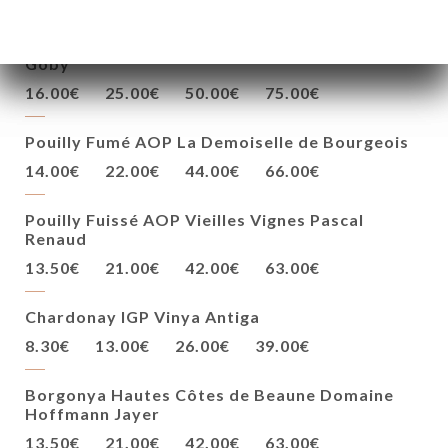
Chablis AOP Domaine Vieilles Vignes Fontaine
Goby
16.00€
25.00€
50.00€
75.00€
Pouilly Fumé AOP La Demoiselle de Bourgeois
14.00€
22.00€
44.00€
66.00€
Pouilly Fuissé AOP Vieilles Vignes Pascal
Renaud
13.50€
21.00€
42.00€
63.00€
Chardonay IGP Vinya Antiga
8.30€
13.00€
26.00€
39.00€
Borgonya Hautes Côtes de Beaune Domaine
Hoffmann Jayer
13.50€
21.00€
42.00€
63.00€