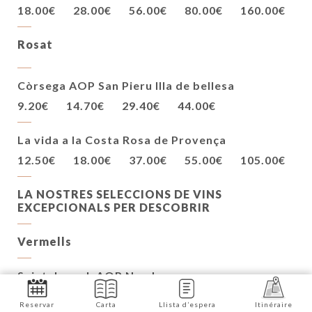
18.00€
28.00€
56.00€
80.00€
160.00€
Rosat
Còrsega AOP San Pieru Illa de bellesa
9.20€
14.70€
29.40€
44.00€
La vida a la Costa Rosa de Provença
12.50€
18.00€
37.00€
55.00€
105.00€
LA NOSTRES SELECCIONS DE VINS
EXCEPCIONALS PER DESCOBRIR
Vermells
Saint-Joseph AOP Nord
75cl
150cl
Reservar
Carta
Llista d’espera
Itinéraire
92.00€