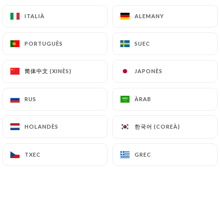
Copa i sorbet de fruita fresca de temporada
10.00€
ITALIÀ
ITALIÀ
ALEMANY
ALEMANY
Babà al rom
PORTUGUÈS
PORTUGUÈS
SUEC
SUEC
12.00€
简体中文 (XINÈS)
简体中文 (XINÈS)
JAPONÈS
JAPONÈS
Cafè gourmet
14.00€
RUS
RUS
ÀRAB
ÀRAB
xampany gourmand
한국어 (COREÀ)
한국어 (COREÀ)
HOLANDÈS
HOLANDÈS
Casa de Paul Leredde
21.00€
TXEC
TXEC
GREC
GREC
Extres de nata muntada
3.00€
Crep de sucre