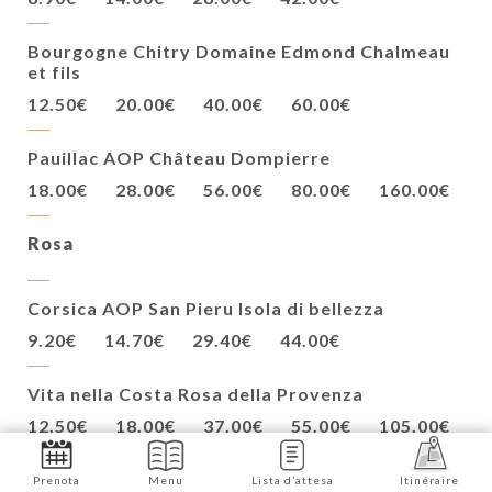
Bourgogne Chitry Domaine Edmond Chalmeau
et fils
12.50€
20.00€
40.00€
60.00€
Pauillac AOP Château Dompierre
18.00€
28.00€
56.00€
80.00€
160.00€
Rosa
Corsica AOP San Pieru Isola di bellezza
9.20€
14.70€
29.40€
44.00€
Vita nella Costa Rosa della Provenza
12.50€
18.00€
37.00€
55.00€
105.00€
LA NOSTRA SELEZIONE DI VINI ECCEZIONALI
Prenota
Menu
Lista d’attesa
Itinéraire