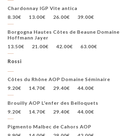
Chardonnay IGP Vite antica
8.30€
13.00€
26.00€
39.00€
Borgogna Hautes Côtes de Beaune Domaine
Hoffmann Jayer
13.50€
21.00€
42.00€
63.00€
Rossi
Côtes du Rhône AOP Domaine Séminaire
9.20€
14.70€
29.40€
44.00€
Brouilly AOP L'enfer des Belloquets
9.20€
14.70€
29.40€
44.00€
Pigmento Malbec de Cahors AOP
8.90€
14.00€
28.00€
42.00€