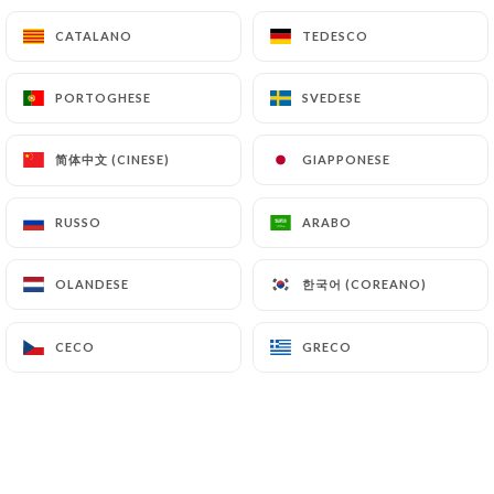
12.00€
CATALANO
CATALANO
TEDESCO
TEDESCO
Macedonia di frutta fresca di stagione e
PORTOGHESE
PORTOGHESE
SVEDESE
SVEDESE
sorbetto
10.00€
简体中文 (CINESE)
简体中文 (CINESE)
GIAPPONESE
GIAPPONESE
Baba al rum
12.00€
RUSSO
RUSSO
ARABO
ARABO
Caffè gourmet
한국어 (COREANO)
한국어 (COREANO)
OLANDESE
OLANDESE
14.00€
CECO
CECO
GRECO
GRECO
Champagne gourmand
Casa Paul Leredde
21.00€
Ingredienti extra di panna montata